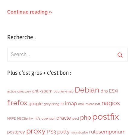
Continue reading
Recherche :
Search
for:
Searc
Plus c’est gros + c’est bon :
Debian
anti-spam
dns
ESXi
active directory
courier-imap
firefox
nagios
imap
google
ie
greylisting
mail
microsoft
postfix
php
oracle
NRPE
NSClient++
ntfs
openvpn
pecl
proxy
PS3
putty
rulesemporium
postgrey
roundcube