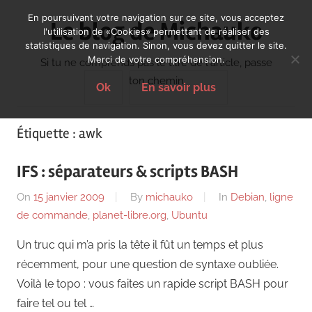
Skip
En poursuivant votre navigation sur ce site, vous acceptez
Le blog de Michauko
to
l'utilisation de «Cookies» permettant de réaliser des
statistiques de navigation. Sinon, vous devez quitter le site.
content
Merci de votre compréhension.
Si tu ne comprends pas le titre de l'article, passe
ton chemin
Ok
En savoir plus
Étiquette :
awk
IFS : séparateurs & scripts BASH
On
15 janvier 2009
By
michauko
In
Debian
,
ligne
de commande
,
planet-libre.org
,
Ubuntu
Un truc qui m’a pris la tête il fût un temps et plus
récemment, pour une question de syntaxe oubliée.
Voilà le topo : vous faites un rapide script BASH pour
faire tel ou tel …