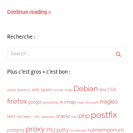
Continue reading
Recherche :
Search
for:
Searc
Plus c’est gros + c’est bon :
Debian
anti-spam
dns
ESXi
active directory
courier-imap
firefox
nagios
imap
google
ie
greylisting
mail
microsoft
postfix
php
oracle
NRPE
NSClient++
ntfs
openvpn
pecl
proxy
PS3
putty
rulesemporium
postgrey
roundcube