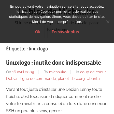
Skip
En poursuivant votre navigation sur ce site, vous acceptez
Le blog de Michauko
to
l'utilisation de «Cookies» permettant de réaliser des
statistiques de navigation. Sinon, vous devez quitter le site.
content
Merci de votre compréhension.
Si tu ne comprends pas le titre de l'article, passe
ton chemin
Ok
En savoir plus
Étiquette :
linuxlogo
linuxlogo : inutile donc indispensable
On
16 avril 2009
By
michauko
In
coup de coeur
,
Debian
,
ligne de commande
,
planet-libre.org
,
Ubuntu
Venant tout juste d’installer une Debian Lenny toute
fraîche, c’est l’occasion d’indiquer comment rendre
votre terminal (sur la console) ou lors d’une connexion
SSH un peu plus sexy, genre :