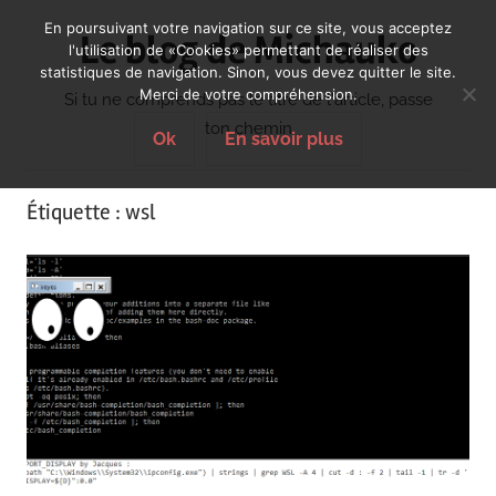
Skip
En poursuivant votre navigation sur ce site, vous acceptez
Le blog de Michauko
to
l'utilisation de «Cookies» permettant de réaliser des
statistiques de navigation. Sinon, vous devez quitter le site.
content
Merci de votre compréhension.
Si tu ne comprends pas le titre de l'article, passe
ton chemin
Ok
En savoir plus
Étiquette :
wsl