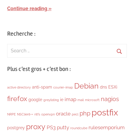
Continue reading
Recherche :
Search
for:
Searc
Plus c’est gros + c’est bon :
Debian
anti-spam
dns
ESXi
active directory
courier-imap
firefox
nagios
imap
google
ie
greylisting
mail
microsoft
postfix
php
oracle
NRPE
NSClient++
ntfs
openvpn
pecl
proxy
PS3
putty
rulesemporium
postgrey
roundcube