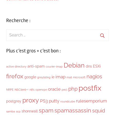
Recherche :
Search
for:
Searc
Plus c’est gros + c’est bon :
Debian
anti-spam
dns
ESXi
active directory
courier-imap
firefox
nagios
imap
google
ie
greylisting
mail
microsoft
postfix
php
oracle
NRPE
NSClient++
ntfs
openvpn
pecl
proxy
PS3
putty
rulesemporium
postgrey
roundcube
spam
spamassassin
squid
shorewall
samba
scp