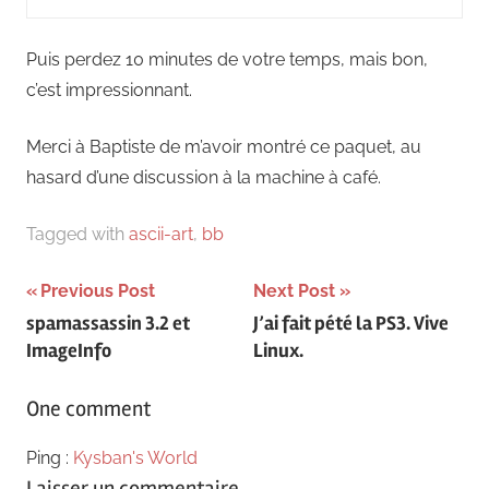
Puis perdez 10 minutes de votre temps, mais bon,
c’est impressionnant.
Merci à Baptiste de m’avoir montré ce paquet, au
hasard d’une discussion à la machine à café.
Tagged with
ascii-art
,
bb
Navigation
Previous Post
Next Post
spamassassin 3.2 et
J’ai fait pété la PS3. Vive
de
ImageInfo
Linux.
l’article
One comment
Ping :
Kysban's World
Laisser un commentaire