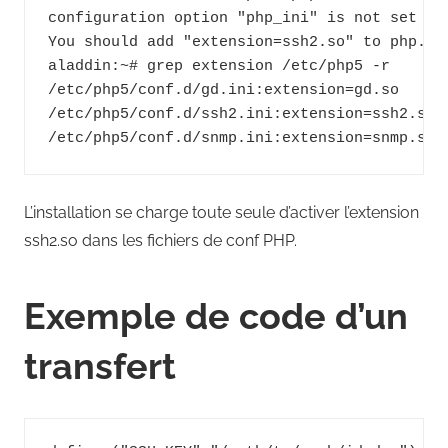
configuration option "php_ini" is not set to 
You should add "extension=ssh2.so" to php.ini
aladdin:~# grep extension /etc/php5 -r

/etc/php5/conf.d/gd.ini:extension=gd.so

/etc/php5/conf.d/ssh2.ini:extension=ssh2.so

/etc/php5/conf.d/snmp.ini:extension=snmp.so
L’installation se charge toute seule d’activer l’extension
ssh2.so dans les fichiers de conf PHP.
Exemple de code d’un
transfert