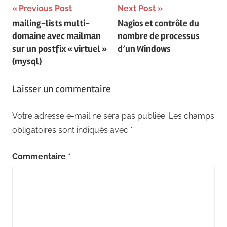
Navigation
Previous Post
Next Post
mailing-lists multi-
Nagios et contrôle du
de
domaine avec mailman
nombre de processus
l’article
sur un postfix « virtuel »
d’un Windows
(mysql)
Laisser un commentaire
Votre adresse e-mail ne sera pas publiée.
Les champs
obligatoires sont indiqués avec
*
Commentaire
*