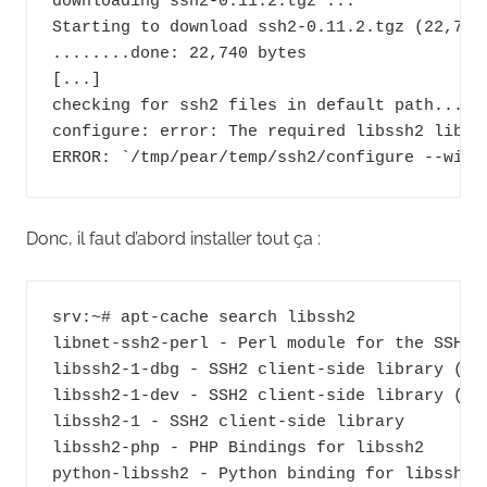
downloading ssh2-0.11.2.tgz ...

Starting to download ssh2-0.11.2.tgz (22,740 
........done: 22,740 bytes

[...]

checking for ssh2 files in default path... no
configure: error: The required libssh2 libra
Donc, il faut d’abord installer tout ça :
srv:~# apt-cache search libssh2

libnet-ssh2-perl - Perl module for the SSH 2 
libssh2-1-dbg - SSH2 client-side library (deb
libssh2-1-dev - SSH2 client-side library (dev
libssh2-1 - SSH2 client-side library

libssh2-php - PHP Bindings for libssh2

python-libssh2 - Python binding for libssh2 l