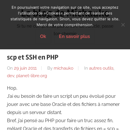
Skip
En poursuivant votre navigation sur ce site, vous acceptez
Le blog de Michauko
to
l'utilisation de «Cookies» permettant de réaliser des
statistiques de navigation. Sinon, vous devez quitter le site.
content
Merci de votre compréhension.
Si tu ne comprends pas le titre de l'article, passe
ton chemin
Ok
En savoir plus
scp et SSH en PHP
On
29 juin 2011
By
michauko
In
autres outils
,
dev
,
planet-libre.org
Hop,
J’ai eu besoin de faire un script un peu évolué pour
jouer avec une base Oracle et des fichiers à ramener
depuis un serveur distant.
Bref, j’ai pensé au PHP pour faire un truc assez fin,
mêlant Oracle et des transferts de fichiers en « scp ».