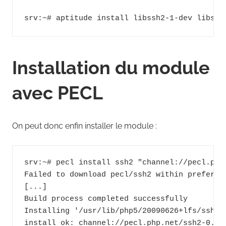
srv:~# aptitude install libssh2-1-dev libssh
Installation du module
avec PECL
On peut donc enfin installer le module :
srv:~# pecl install ssh2 "channel://pecl.php.
Failed to download pecl/ssh2 within preferre
[...]

Build process completed successfully

Installing '/usr/lib/php5/20090626+lfs/ssh2.s
install ok: channel://pecl.php.net/ssh2-0.11.