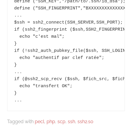
define ("SSH_KEY","/path/to/.ssh/id_dsa");

define ("SSH_FINGERPRINT","BXXXXXXXXXXXXXXXXX
...

$ssh = ssh2_connect(SSH_SERVER,SSH_PORT);

if (ssh2_fingerprint ($ssh,SSH2_FINGERPRINT_
  echo "c'est mal";

}

if (!ssh2_auth_pubkey_file($ssh, SSH_LOGIN, S
  echo "authentif par clef ratée";

}

...

if (@ssh2_scp_recv ($ssh, $fich_src, $fich_de
  echo "transfert OK";

}

Tagged with
pecl
,
php
,
scp
,
ssh
,
ssh2.so