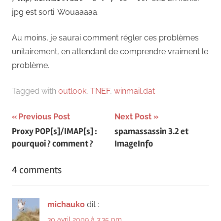
jpg est sorti. Wouaaaaa.
Au moins, je saurai comment régler ces problèmes
unitairement, en attendant de comprendre vraiment le
problème.
Tagged with
outlook
,
TNEF
,
winmail.dat
Navigation
Previous Post
Next Post
Proxy POP[s]/IMAP[s] :
spamassassin 3.2 et
de
pourquoi ? comment ?
ImageInfo
l’article
4 comments
michauko
dit :
30 avril 2009 à 3:35 pm