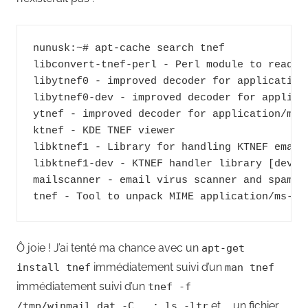
nunusk:~# apt-cache search tnef

libconvert-tnef-perl - Perl module to read TN
libytnef0 - improved decoder for application/
libytnef0-dev - improved decoder for applicat
ytnef - improved decoder for application/ms-t
ktnef - KDE TNEF viewer

libktnef1 - Library for handling KTNEF email 
libktnef1-dev - KTNEF handler library [develo
mailscanner - email virus scanner and spam ta
tnef - Tool to unpack MIME application/ms-tn
Ô joie ! J’ai tenté ma chance avec un
apt-get
immédiatement suivi d’un
install tnef
man tnef
immédiatement suivi d’un
tnef -f
et…… un fichier
/tmp/winmail.dat -C . ; ls -ltr