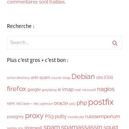
commentaires sont traitées
.
Recherche :
Search
for:
Searc
Plus c’est gros + c’est bon :
Debian
anti-spam
dns
ESXi
active directory
courier-imap
firefox
nagios
imap
google
ie
greylisting
mail
microsoft
postfix
php
oracle
NRPE
NSClient++
ntfs
openvpn
pecl
proxy
PS3
putty
rulesemporium
postgrey
roundcube
spam
spamassassin
squid
shorewall
samba
scp