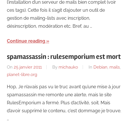
l’installation d’un serveur de mails bien complet (voir
ces tags). Cette fois il s’agit d’ajouter un outil de
gestion de mailing-lists avec inscription,
désinscription, modération etc. Bref, au …
Continue reading
spamassassin : rulesemporium est mort
On
25 janvier 2011
By
michauko
In
Debian
,
mails
,
planet-libre.org
Hop, Je n’avais pas vu le truc avant qu’une mise à jour
spamassassin me remonte une alerte, mais le site
RulesEmporium a fermé. Plus d’activité, soit. Mais
d’avoir supprimé le contenu, c’est dommage je trouve.
…