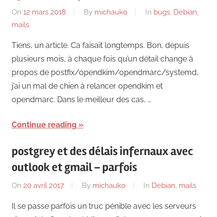
On
12 mars 2018
By
michauko
In
bugs
,
Debian
,
mails
Tiens, un article. Ca faisait longtemps. Bon, depuis
plusieurs mois, à chaque fois qu’un détail change à
propos de postfix/opendkim/opendmarc/systemd,
j’ai un mal de chien à relancer opendkim et
opendmarc. Dans le meilleur des cas, …
Continue reading
postgrey et des délais infernaux avec
outlook et gmail – parfois
On
20 avril 2017
By
michauko
In
Debian
,
mails
Il se passe parfois un truc pénible avec les serveurs