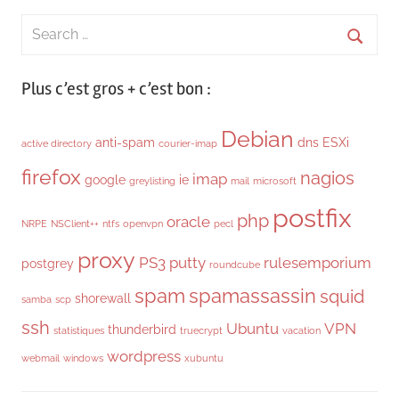
Search
for:
Searc
Plus c’est gros + c’est bon :
Debian
anti-spam
dns
ESXi
active directory
courier-imap
firefox
nagios
imap
google
ie
greylisting
mail
microsoft
postfix
php
oracle
NRPE
NSClient++
ntfs
openvpn
pecl
proxy
PS3
putty
rulesemporium
postgrey
roundcube
spam
spamassassin
squid
shorewall
samba
scp
ssh
Ubuntu
VPN
thunderbird
statistiques
truecrypt
vacation
wordpress
webmail
windows
xubuntu