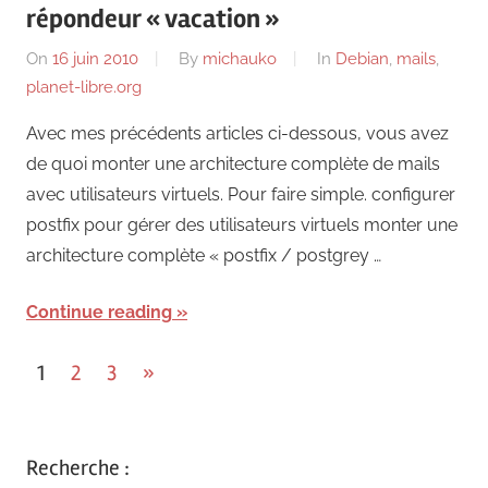
répondeur « vacation »
On
16 juin 2010
By
michauko
In
Debian
,
mails
,
planet-libre.org
Avec mes précédents articles ci-dessous, vous avez
de quoi monter une architecture complète de mails
avec utilisateurs virtuels. Pour faire simple. configurer
postfix pour gérer des utilisateurs virtuels monter une
architecture complète « postfix / postgrey …
Continue reading
Pagination
Next
1
2
3
»
Posts
des
publications
Recherche :