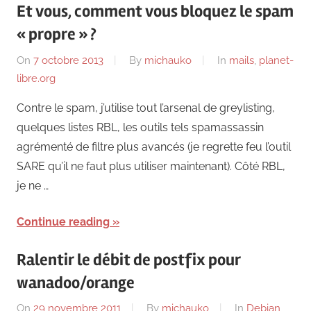
Et vous, comment vous bloquez le spam
« propre » ?
On
7 octobre 2013
By
michauko
In
mails
,
planet-
libre.org
Contre le spam, j’utilise tout l’arsenal de greylisting,
quelques listes RBL, les outils tels spamassassin
agrémenté de filtre plus avancés (je regrette feu l’outil
SARE qu’il ne faut plus utiliser maintenant). Côté RBL,
je ne …
Continue reading
Ralentir le débit de postfix pour
wanadoo/orange
On
29 novembre 2011
By
michauko
In
Debian
,