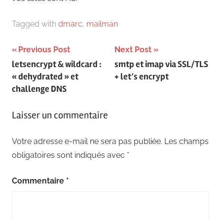
Tagged with
dmarc
,
mailman
Navigation
Previous Post
Next Post
letsencrypt & wildcard :
smtp et imap via SSL/TLS
de
« dehydrated » et
+ let’s encrypt
l’article
challenge DNS
Laisser un commentaire
Votre adresse e-mail ne sera pas publiée.
Les champs
obligatoires sont indiqués avec
*
Commentaire
*