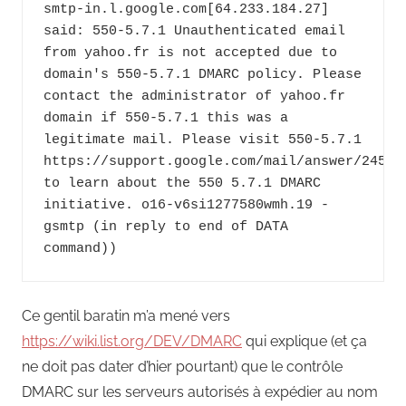
smtp-in.l.google.com[64.233.184.27] 
said: 550-5.7.1 Unauthenticated email 
from yahoo.fr is not accepted due to 
domain's 550-5.7.1 DMARC policy. Please 
contact the administrator of yahoo.fr 
domain if 550-5.7.1 this was a 
legitimate mail. Please visit 550-5.7.1  
https://support.google.com/mail/answer/245169
to learn about the 550 5.7.1 DMARC 
initiative. o16-v6si1277580wmh.19 - 
gsmtp (in reply to end of DATA 
command))
Ce gentil baratin m’a mené vers
https://wiki.list.org/DEV/DMARC
qui explique (et ça
ne doit pas dater d’hier pourtant) que le contrôle
DMARC sur les serveurs autorisés à expédier au nom