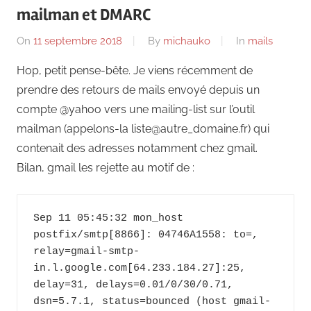
mailman et DMARC
On
11 septembre 2018
By
michauko
In
mails
Hop, petit pense-bête. Je viens récemment de
prendre des retours de mails envoyé depuis un
compte @yahoo vers une mailing-list sur l’outil
mailman (appelons-la liste@autre_domaine.fr) qui
contenait des adresses notamment chez gmail.
Bilan, gmail les rejette au motif de :
Sep 11 05:45:32 mon_host 
postfix/smtp[8866]: 04746A1558: to=
, 
relay=gmail-smtp-
in.l.google.com[64.233.184.27]:25, 
delay=31, delays=0.01/0/30/0.71, 
dsn=5.7.1, status=bounced (host gmail-