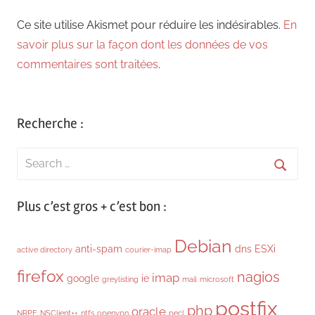
Ce site utilise Akismet pour réduire les indésirables.
En
savoir plus sur la façon dont les données de vos
commentaires sont traitées
.
Recherche :
Search
for:
Searc
Plus c’est gros + c’est bon :
Debian
anti-spam
dns
ESXi
active directory
courier-imap
firefox
nagios
imap
google
ie
greylisting
mail
microsoft
postfix
php
oracle
NRPE
NSClient++
ntfs
openvpn
pecl