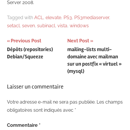
Server 2008.
Tagged with
ACL
,
elevate
,
PS3
,
PS3mediaserver
,
setacl
,
seven
,
subinacl
,
vista
,
windows
Navigation
Previous Post
Next Post
Dépôts (repositories)
mailing-lists multi-
de
Debian/Squeeze
domaine avec mailman
l’article
sur un postfix « virtuel »
(mysql)
Laisser un commentaire
Votre adresse e-mail ne sera pas publiée.
Les champs
obligatoires sont indiqués avec
*
Commentaire
*