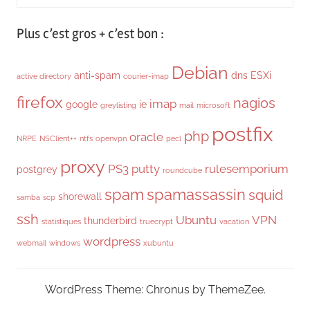
for:
Searc
Plus c’est gros + c’est bon :
Debian
anti-spam
dns
ESXi
active directory
courier-imap
firefox
nagios
imap
google
ie
greylisting
mail
microsoft
postfix
php
oracle
NRPE
NSClient++
ntfs
openvpn
pecl
proxy
PS3
putty
rulesemporium
postgrey
roundcube
spam
spamassassin
squid
shorewall
samba
scp
ssh
Ubuntu
VPN
thunderbird
statistiques
truecrypt
vacation
wordpress
webmail
windows
xubuntu
WordPress Theme: Chronus by ThemeZee.