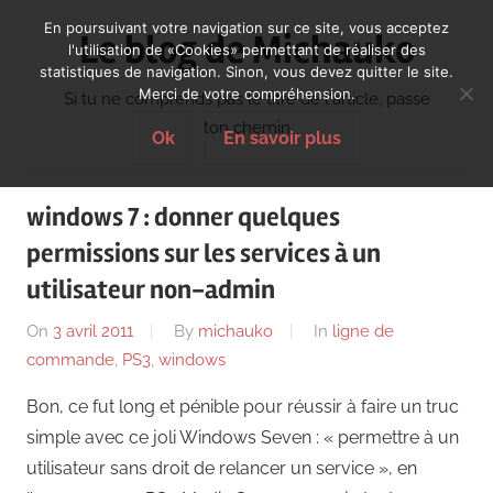
Skip
En poursuivant votre navigation sur ce site, vous acceptez
Le blog de Michauko
to
l'utilisation de «Cookies» permettant de réaliser des
statistiques de navigation. Sinon, vous devez quitter le site.
content
Merci de votre compréhension.
Si tu ne comprends pas le titre de l'article, passe
ton chemin
Ok
En savoir plus
windows 7 : donner quelques
permissions sur les services à un
utilisateur non-admin
On
3 avril 2011
By
michauko
In
ligne de
commande
,
PS3
,
windows
Bon, ce fut long et pénible pour réussir à faire un truc
simple avec ce joli Windows Seven : « permettre à un
utilisateur sans droit de relancer un service », en