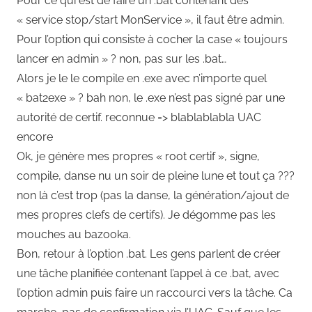
Pour ce qui est de faire un .bat contenant des
« service stop/start MonService », il faut être admin.
Pour l’option qui consiste à cocher la case « toujours
lancer en admin » ? non, pas sur les .bat…
Alors je le le compile en .exe avec n’importe quel
« bat2exe » ? bah non, le .exe n’est pas signé par une
autorité de certif. reconnue => blablablabla UAC
encore
Ok, je génère mes propres « root certif », signe,
compile, danse nu un soir de pleine lune et tout ça ???
non là c’est trop (pas la danse, la génération/ajout de
mes propres clefs de certifs). Je dégomme pas les
mouches au bazooka.
Bon, retour à l’option .bat. Les gens parlent de créer
une tâche planifiée contenant l’appel à ce .bat, avec
l’option admin puis faire un raccourci vers la tâche. Ca