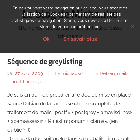
Skip
En poursuivant votre navigation sur ce site, vous acceptez
Le blog de Michauko
to
l'utilisation de «Cookies» permettant de réaliser des
statistiques de navigation. Sinon, vous devez quitter le site.
content
Merci de votre compréhension.
Si tu ne comprends pas le titre de l'article, passe
ton chemin
Ok
En savoir plus
Séquence de greylisting
On
27 août 2009
By
michauko
In
Debian
,
mails
,
planet-libre.org
Je suis en train de préparer une doc de mise en place
sauce Debian de la fameuse chaîne complète de
traitement de mails : postfix + postgrey + amavisd-new
+ spamassassin + RulesEmporium + clamav. (j’en
oublie ? :))
D’ici que la doc soit prête dans sa globalité, j’en profite