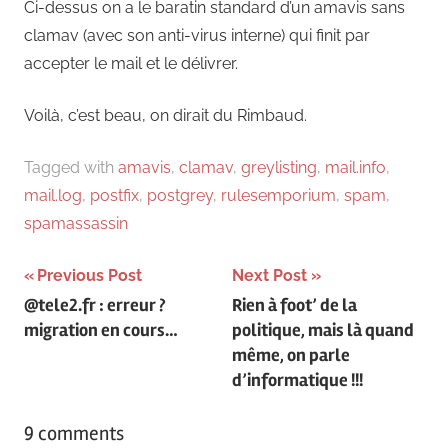
Ci-dessus on a le baratin standard d’un amavis sans
clamav (avec son anti-virus interne) qui finit par
accepter le mail et le délivrer.
Voilà, c’est beau, on dirait du Rimbaud.
Tagged with
amavis
,
clamav
,
greylisting
,
mail.info
,
mail.log
,
postfix
,
postgrey
,
rulesemporium
,
spam
,
spamassassin
Navigation
Previous Post
Next Post
@tele2.fr : erreur ?
Rien à foot’ de la
de
migration en cours…
politique, mais là quand
l’article
même, on parle
d’informatique !!!
9 comments