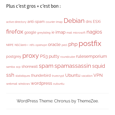
Plus c’est gros + c’est bon :
Debian
anti-spam
dns
ESXi
active directory
courier-imap
firefox
nagios
imap
google
ie
greylisting
mail
microsoft
postfix
php
oracle
NRPE
NSClient++
ntfs
openvpn
pecl
proxy
PS3
putty
rulesemporium
postgrey
roundcube
spam
spamassassin
squid
shorewall
samba
scp
ssh
Ubuntu
VPN
thunderbird
statistiques
truecrypt
vacation
wordpress
webmail
windows
xubuntu
WordPress Theme: Chronus by ThemeZee.