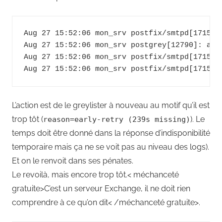
Aug 27 15:52:06 mon_srv postfix/smtpd[17150]
Aug 27 15:52:06 mon_srv postgrey[12790]: act
Aug 27 15:52:06 mon_srv postfix/smtpd[17150]
L’action est de le greylister à nouveau au motif qu’il est
trop tôt (
). Le
reason=early-retry (239s missing)
temps doit être donné dans la réponse d’indisponibilité
temporaire mais ça ne se voit pas au niveau des logs).
Et on le renvoit dans ses pénates.
Le revoilà, mais encore trop tôt.< méchanceté
gratuite>C’est un serveur Exchange, il ne doit rien
comprendre à ce qu’on dit< /méchanceté gratuite>.